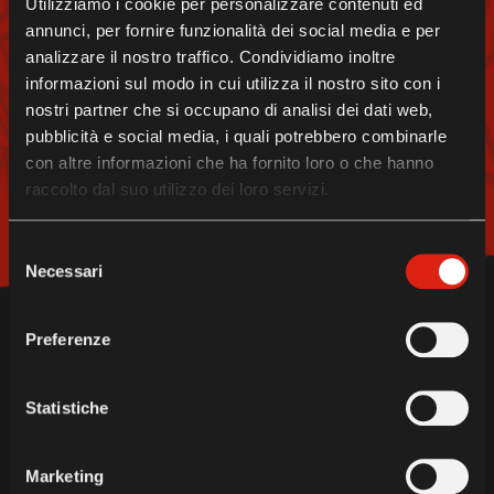
Utilizziamo i cookie per personalizzare contenuti ed
TO BECOME A HERO AT
annunci, per fornire funzionalità dei social media e per
THE SÜDTIROL
analizzare il nostro traffico. Condividiamo inoltre
informazioni sul modo in cui utilizza il nostro sito con i
DOLOMITES
nostri partner che si occupano di analisi dei dati web,
pubblicità e social media, i quali potrebbero combinarle
CONTACT US!
con altre informazioni che ha fornito loro o che hanno
raccolto dal suo utilizzo dei loro servizi.
Contacts
Selezione
Necessari
del
consenso
Preferenze
Statistiche
UNDER
THE AUSPICES OF
Marketing