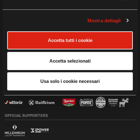
INSTITUTIONAL
PARTNERS
TITLE
SPONSORS
Mostra dettagli
WORLDWIDE
OFFICIAL
MOBILITY
PARTNER
TIMEKEEPING
PARTNER
Accetta tutti i cookie
PARTNER
Accetta selezionati
PARTNERS
Usa solo i cookie necessari
OFFICIAL
SUPPORTERS