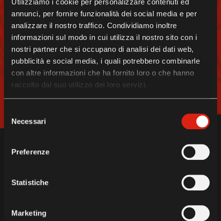
Utilizziamo i cookie per personalizzare contenuti ed
UM EIN HELD DES
annunci, per fornire funzionalità dei social media e per
SÜDTIROL DOLOMITES
analizzare il nostro traffico. Condividiamo inoltre
informazioni sul modo in cui utilizza il nostro sito con i
ZU WERDEN
nostri partner che si occupano di analisi dei dati web,
pubblicità e social media, i quali potrebbero combinarle
KONTAKTIERE UNS!
con altre informazioni che ha fornito loro o che hanno
raccolto dal suo utilizzo dei loro servizi.
Kontakt
Selezione
Necessari
del
consenso
Preferenze
Statistiche
UNDER
THE AUSPICES OF
Marketing