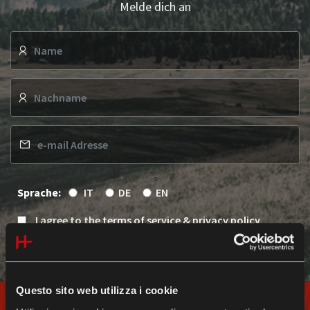
Melde dich an
s
Sprache:
IT
DE
EN
I agree to the
terms of service & privacy policy
Senden
Questo sito web utilizza i cookie