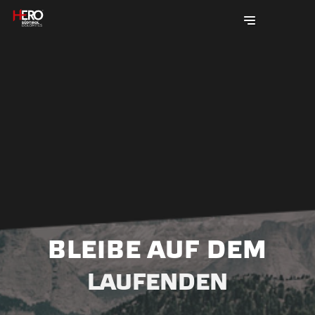
Direkt
zum
Inhalt
|
Direkt
zur
Navigation
BLEIBE AUF DEM
LAUFENDEN