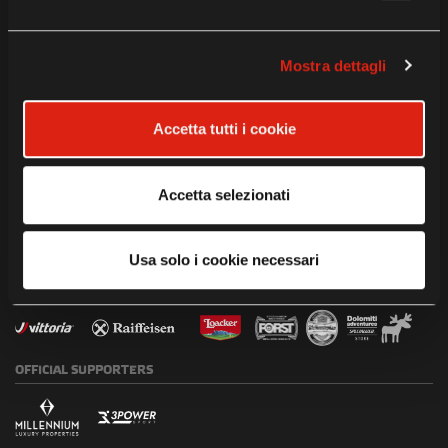
INSTITUTIONAL
PARTNERS
TITLE
SPONSORS
Mostra dettagli
WORLDWIDE
OFFICIAL
MOBILITY
PARTNER
TIMEKEEPING
PARTNER
Accetta tutti i cookie
PARTNER
Accetta selezionati
PARTNERS
Usa solo i cookie necessari
OFFICIAL
SUPPORTERS