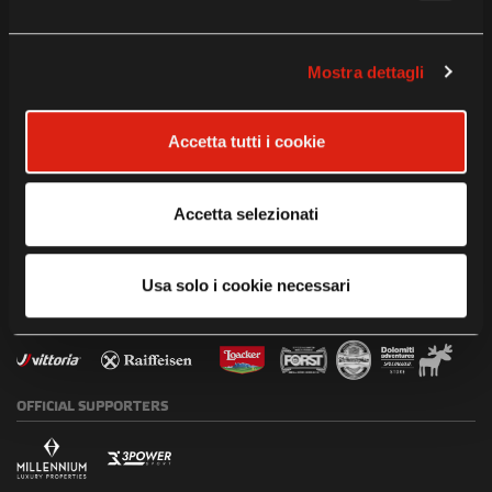
INSTITUTIONAL
PARTNERS
TITLE
SPONSORS
Mostra dettagli
WORLDWIDE
OFFICIAL
MOBILITY
PARTNER
TIMEKEEPING
PARTNER
Accetta tutti i cookie
PARTNER
Accetta selezionati
PARTNERS
Usa solo i cookie necessari
OFFICIAL
SUPPORTERS