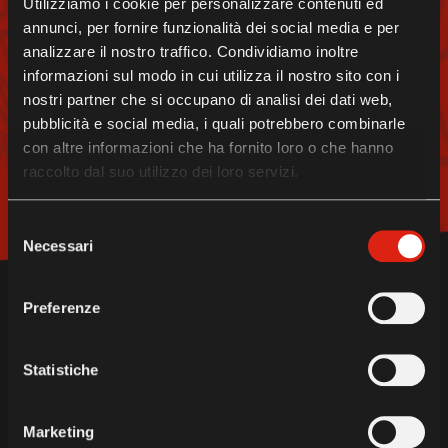
Utilizziamo i cookie per personalizzare contenuti ed
PER DIVENTARE EROI
annunci, per fornire funzionalità dei social media e per
DELLA SÜDTIROL
analizzare il nostro traffico. Condividiamo inoltre
informazioni sul modo in cui utilizza il nostro sito con i
DOLOMITES
nostri partner che si occupano di analisi dei dati web,
pubblicità e social media, i quali potrebbero combinarle
CONTATTACI!
con altre informazioni che ha fornito loro o che hanno
raccolto dal suo utilizzo dei loro servizi.
Contatti
Selezione
Necessari
del
consenso
Preferenze
Statistiche
UNDER
THE AUSPICES OF
Marketing