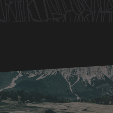
UM EIN HELD DES S
DOLOMITES ZU WE
KONTAKTI
UNS!