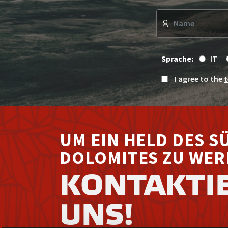
UNDER
THE AUSPICES OF
INSTITUTIONAL
PARTNERS
WORLDWIDE
PARTNER