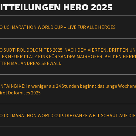
ITTEILUNGEN HERO 2025
O UCI MARATHON WORLD CUP – LIVE FÜR ALLE HEROES
O SÜDTIROL DOLOMITES 2025: NACH DEM VIERTEN, DRITTEN U
T ES HEUER PLATZ EINS FÜR SANDRA MAIRHOFER! BEI DEN HER
TTEN MAL ANDREAS SEEWALD
TAINBIKE: In weniger als 24 Stunden beginnt das lange Woche
tirol Dolomites 2025
O UCI MARATHON WORLD CUP: DIE GANZE WELT SCHAUT AUF DI