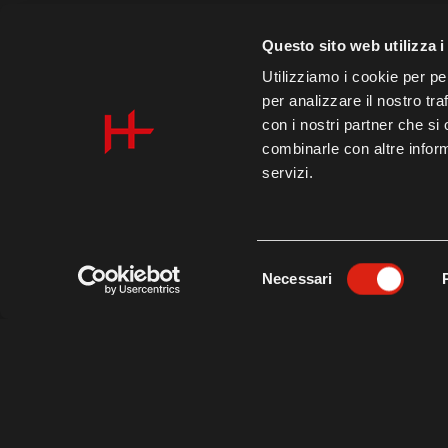
Questo sito web utilizza i
202
31.08.2023
Utilizziamo i cookie per pe
MOU
per analizzare il nostro tra
con i nostri partner che si
combinarle con altre inform
servizi.
PRESSEM
202
17.06.2023
Selezione
LÄCH
Necessari
del
consenso
15.06.2023
202
12.06.2023
202