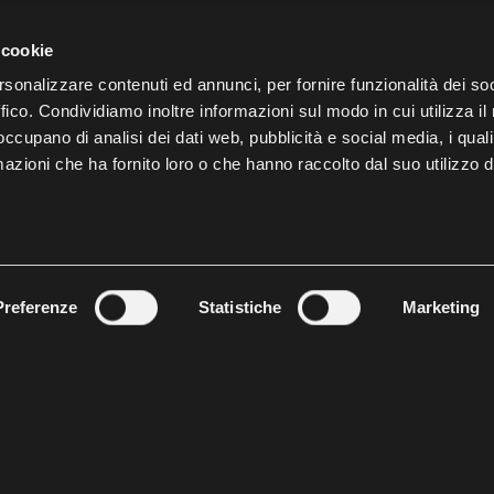
 cookie
4 HERO SERIES: DIE NEUE HERAUSFORDERUNG DES INTERNATIO
rsonalizzare contenuti ed annunci, per fornire funzionalità dei so
NTAINBIKE-SPORTS
ffico. Condividiamo inoltre informazioni sul modo in cui utilizza il 
 occupano di analisi dei dati web, pubblicità e social media, i qual
azioni che ha fornito loro o che hanno raccolto dal suo utilizzo d
ITTEILUNGEN HERO 2023
3 BMW HERO SÜDTIROL DOLOMITES: LEON PAEZ ZIEHT DAVON U
ELND INS ZIEL
Preferenze
Statistiche
Marketing
3 BMW HERO SÜDTIROL DOLOMITES: DAS RENNEN MIT DREI CHA
3 BMW HERO SÜDTIROL DOLOMITES: DIE WELTSPITZE IST AM STA