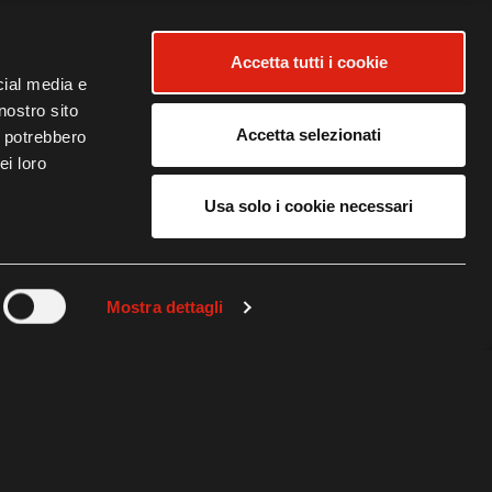
Accetta tutti i cookie
NALEN
cial media e
nostro sito
Accetta selezionati
i potrebbero
ei loro
Usa solo i cookie necessari
ND NIBALI KOMMT
Mostra dettagli
LLENGES
RT