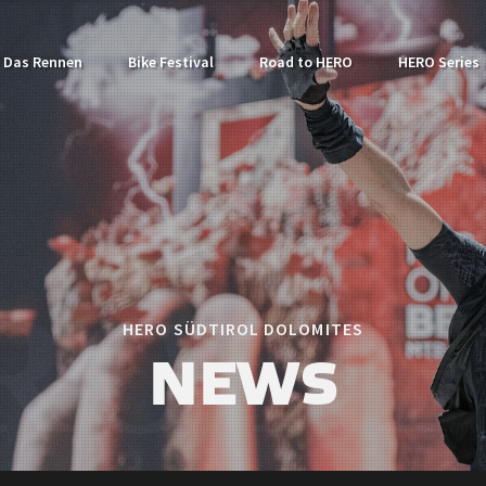
Das Rennen
Bike Festival
Road to HERO
HERO Series
HERO SÜDTIROL DOLOMITES
NEWS