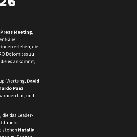
26
Press Meeting
,
der Nähe
rinnen erleben, die
ERO Dolomites zu
f die es ankommt,
tcup-Wertung,
David
nardo Paez
ewonnen hat, und
, die das Leader-
icht mehr
te stehen
Natalia