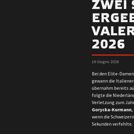
ZWEI 
ERGEB
VALE
2026
16 Giugno 2026
Bei den Elite-Damen
gewann die Italiene
übernahm bereits auf
folgte die Niederlän
Verletzung zum Jahr
Gorycka-Kurmann
,
wenn die Schweizeri
Sekunden verfehlte.