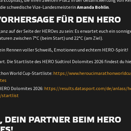
a Ecopilas), die ihren zweiten Platz in der Gesamtwertung von R
e die schwedische Vize-Landesmeisterin
Amanda Bohlin
.
ORHERSAGE FÜR DEN HERO
anz auf der Seite der HEROes zu sein: Es erwartet euch ein sonnig
uren zwischen 7°C (beim Start) und 22°C (am Ziel).
r ein Rennen voller Schweiß, Emotionen und echtem HERO-Spirit!
rt. Die Startliste des HERO Südtirol Dolomites 2026 findest du hie
hon World Cup-Startliste:
https://www.heroucimarathonworldcu
ites
 HERO Dolomites 2026:
https://results.datasport.com/de/anlass/h
startlist
, DEIN PARTNER BEIM HERO
ES!