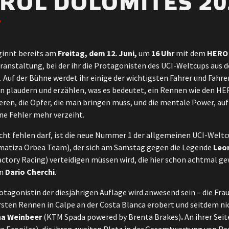
ROL DOLOMITES 20
innt bereits am
Freitag, dem 12. Juni,
um
16
Uhr
mit dem
HERO 
eranstaltung, bei der ihr die Protagonisten des UCI-Weltcups aus 
Auf der Bühne werdet ihr einige der wichtigsten Fahrer und Fahre
 plaudern und erzählen, was es bedeutet, ein Rennen wie den H
nieren, die Opfer, die man bringen muss, und die mentale Power, au
ne Fehler mehr verzeiht.
nicht fehlen darf, ist die neue Nummer 1 der allgemeinen UCI-Wel
matiza Orbea Team), der sich am Samstag gegen die Legende
Leo
ctory Racing) verteidigen müssen wird, die hier schon achtmal g
en
Dario Cherchi
.
otagonistin der diesjährigen Auflage wird anwesend sein – die Frau
rsten Rennen in Calpe an der Costa Blanca erobert und seitdem n
na Weinbeer
(KTM Spada powered by Brenta Brakes)
.
An ihrer Sei