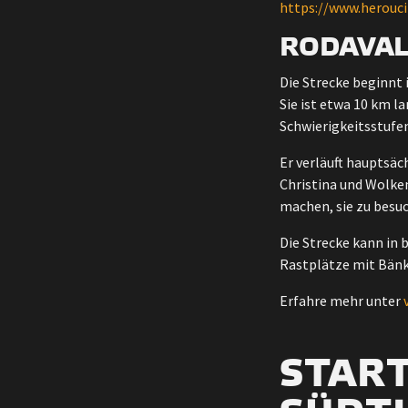
https://www.herouc
RODAVAL
Die Strecke beginnt 
Sie ist etwa 10 km l
Schwierigkeitsstufe
Er verläuft hauptsäch
Christina und Wolken
machen, sie zu besu
Die Strecke kann in
Rastplätze mit Bänk
Erfahre mehr unter
STAR