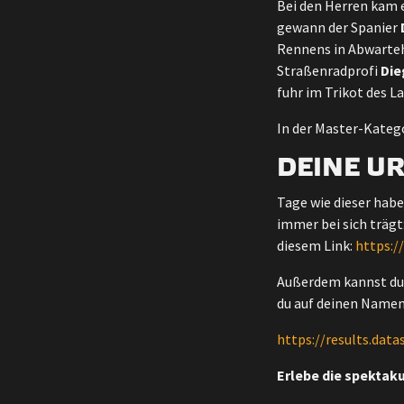
Bei den Herren kam 
gewann der Spanier
Rennens in Abwarteh
Straßenradprofi
Die
fuhr im Trikot des L
In der Master-Kate
DEINE U
Tage wie dieser hab
immer bei sich trägt
diesem Link:
https:/
Außerdem kannst du 
du auf deinen Namen 
https://results.dat
Erlebe die spekta