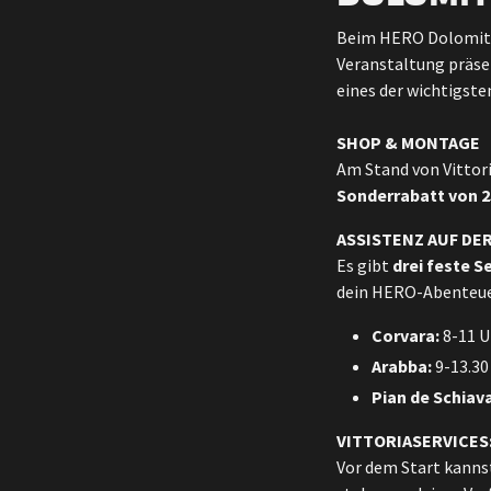
Beim HERO Dolomites
Veranstaltung präsen
eines der wichtigst
SHOP & MONTAGE
Am Stand von Vittori
Sonderrabatt von 
ASSISTENZ AUF DE
Es gibt
drei feste 
dein HERO-Abenteuer
Corvara:
8-11 U
Arabba:
9-13.30
Pian de Schiav
VITTORIASERVICES
Vor dem Start kannst