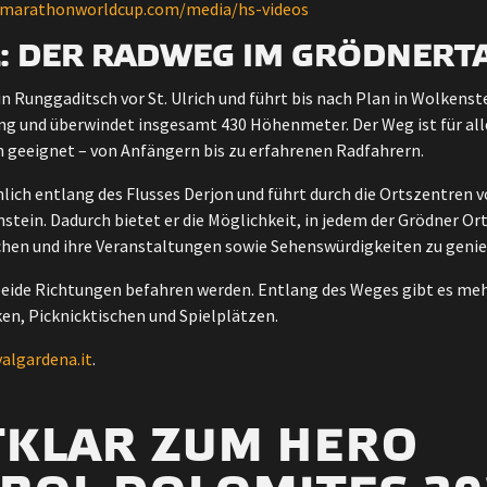
imarathonworldcup.com/media/hs-videos
: DER RADWEG IM GRÖDNERT
in Runggaditsch vor St. Ulrich und führt bis nach Plan in Wolkens
ang und überwindet insgesamt 430 Höhenmeter. Der Weg ist für all
n geeignet – von Anfängern bis zu erfahrenen Radfahrern.
lich entlang des Flusses Derjon und führt durch die Ortszentren von
stein. Dadurch bietet er die Möglichkeit, in jedem der Grödner Or
chen und ihre Veranstaltungen sowie Sehenswürdigkeiten zu geni
 beide Richtungen befahren werden. Entlang des Weges gibt es me
en, Picknicktischen und Spielplätzen.
valgardena.it
.
TKLAR ZUM HERO