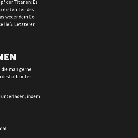
f der Titanen: Es
 ersten Teil des
das weder dem Ex-
e ließ. Letzterer
NEN
, die man gerne
u deshalb unter
runterladen, indem
mal: