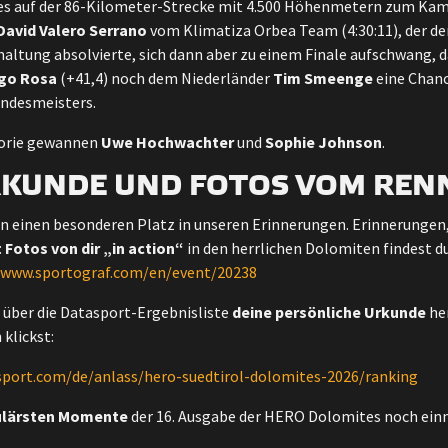
es auf der 86-Kilometer-Strecke mit 4.500 Höhenmetern zum Kamp
David Valero Serrano
vom Klimatiza Orbea Team (4:30:11), der den
altung absolvierte, sich dann aber zu einem Finale aufschwang, 
go Rosa
(+41,4) noch dem Niederländer
Tim Smeenge
eine Chanc
andesmeisters.
gorie gewannen
Uwe Hochwachter
und
Sophie Johnson
.
RKUNDE UND FOTOS VOM REN
en einen besonderen Platz in unseren Erinnerungen. Erinnerungen
:
Fotos von dir „in action“
in den herrlichen Dolomiten findest d
/www.sportograf.com/en/event/20238
über die Datasport-Ergebnisliste
deine persönliche Urkunde
he
klickst:
asport.com/de/anlass/hero-suedtirol-dolomites-2026/ranking
kulärsten Momente
der 16. Ausgabe der HERO Dolomites noch ein