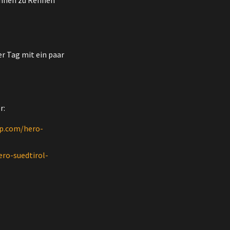
ennen zu Rennen
er Tag mit ein paar
r:
p.com/hero-
ero-suedtirol-