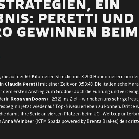
STRATEGIEN, EIN
NIS: PERETTI UND
RO GEWINNEN BEIM
, die auf der 60-Kilometer-Strecke mit 3.200 Höhenmetern um de
rin
Claudia Peretti
mit einer Zeit von 3:53:48. Die italienische Ma
 dem ersten Anstieg zum Grödner Joch die Führung und verteidigte 
derin
Rosa van Doorn
(+2:32) ins Ziel – wir haben uns sehr gefreut,
esbeginn jetzt wieder auf Top-Niveau erleben zu können. Dritte w
 die damit ihre Serie an vierten Plätzen beim UCI-Weltcup unterb
n Anna Weinbeer (KTM Spada powered by Brenta Brakes) den dritte