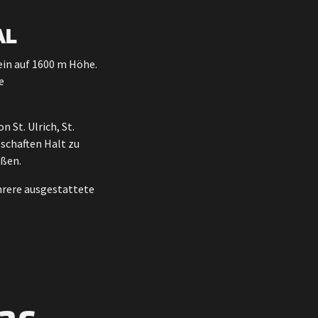
AL
tein auf 1600 m Höhe.
e
 St. Ulrich, St.
tschaften Halt zu
eßen.
hrere ausgestattete