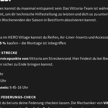
 kannst du maximal entspannt sein: Das Vittoria-Team ist wäh
t, um dir technische Hilfestellung zu leisten und dich so zu unter
en Wochenenden der Saison in Bestform absolvieren kannst.
a im HERO Village kannst du Reifen, Air-Liner-Inserts und Access
25 %
kaufen – die Montage ist inbegriffen.
R STRECKE
Servicepunkte von
Vittoria am Streckenrand. Hier findest du bei Be
 sicher zu Ende bringen kannst.
hr
 Uhr
aneis:
9.45-16 Uhr
: FEDERUNGS-CHECK
 du bei uns deine Federung checken lassen. Die Mechaniker von
Vi