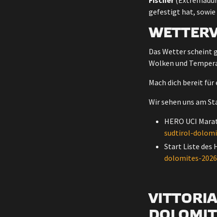
Fischer
(Extremadur
gefestigt hat, sowi
WETTERV
Das Wetter scheint g
Wolken und Temperat
Mach dich bereit fü
Wir sehen uns am Sta
HERO UCI Marat
sudtirol-dolom
Start Liste des
dolomites-2026/
VITTORIA
DOLOMIT