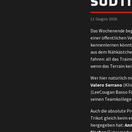
SÜDTI
11 Giugno 2026
Das Wochenende beg
einer öffentlichen V
kennenlernen könnt. 
aus dem Nähkästchen
fahren: all das Trai
wenn das Terrain kei
Wer hier natürlich 
Valero Serrano
(Kli
(LeeCougan Basso Fa
seinen Teamkolleg
Auch die absolute Pr
Trikot gleich beim e
hergegeben hat:
An