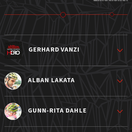
GERHARD VANZI
ALBAN LAKATA
EINMAL HELD SEIN? THE DREAM GOES ON…
GUNN-RITA DAHLE
Wir schreiben das Jahr 10. Der härteste Mountainbike-
Marathon der Welt geht in seine zehnte Runde. Zehn
Jahre, in denen insgesamt 30.123 teilnehmende