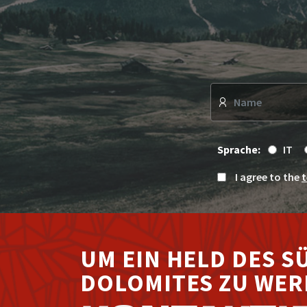
Sprache:
IT
I agree to the
t
UM EIN HELD DES S
DOLOMITES ZU WE