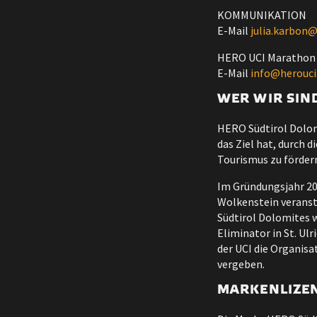
KOMMUNIKATION
E-Mail
julia.karbon
HERO UCI Marathon
E-Mail
info@herouc
WER WIR SIN
HERO Südtirol Dolomi
das Ziel hat, durch 
Tourismus zu förder
Im Gründungsjahr 20
Wolkenstein veransta
Südtirol Dolomites w
Eliminator in St. Ulr
der UCI die Organis
vergeben.
MARKENLIZE