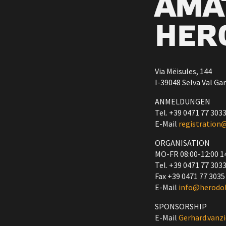
AMA
HER
Via Mëisules, 144
I-39048 Selva Val Ga
ANMELDUNGEN
Tel. +39 0471 77 303
E-Mail
registration
ORGANISATION
MO-FR 08:00-12:00 1
Tel. +39 0471 77 303
Fax +39 0471 77 3035
E-Mail
info@herodo
SPONSORSHIP
E-Mail
Gerhard.van