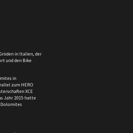
röden in Italien, der
ort und den Bike
mites in
arallel zum HERO
isterschaften XCE
das Jahr 2015 hatte
l Dolomites