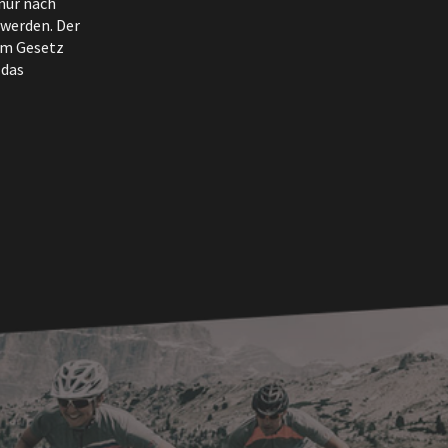
nur nach
 werden. Der
em Gesetz
 das