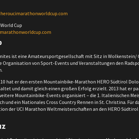
@heroucimarathonworldcup.com
 World Cup
imarathonworldcup.com
D
tes ist eine Amateursportgesellschaft mit Sitz in Wolkenstein/ G
die Organisation von Sport-Events und Veranstaltungen den Radsp
n.
10 hat er den ersten Mountainbike-Marathon HERO Südtirol Dolo
ltet und damit gleich einen großen Erfolg erzielt. 2013 hat er p
eitere Mountainbike-Events organisiert – die 1. Italienischen Me
ich und ein Nationales Cross Country Rennen in St. Christina. Für 
ation der UCI Marathon Weltmeisterschaften an den HERO Südtiro
NZ