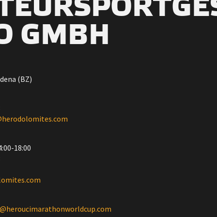
TEURSPORTGES
O GMBH
rdena (BZ)
3
@herodolomites.com
4:00-18:00
3
lomites.com
zi@heroucimarathonworldcup.com