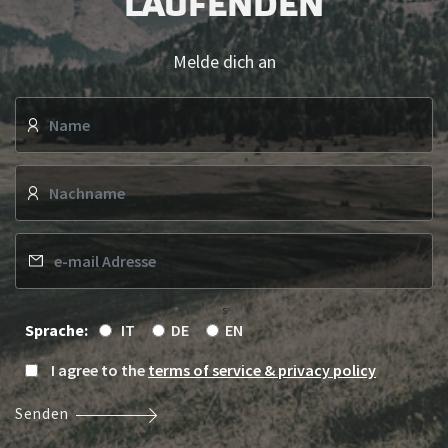
s
Sprache:
IT
DE
EN
I agree to the
terms of service & privacy policy
Senden
UM EIN HELD DES
SÜDTIROL DOLOMITES
ZU WERDEN
KONTAKTIERE UNS!
Kontakt