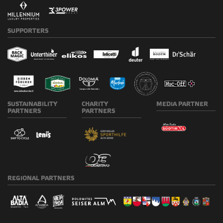
REGIONAL
PARTNERS
FOLLOW US
© 2026 AMATEURSPORTGESELLSCHAFT HERO GmbH | P. IVA 02683860213
Credits & Copyright
-
Privacy Policy
-
Cookie Policy