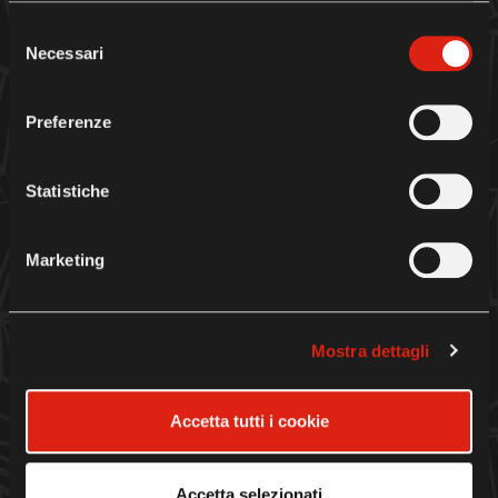
HERO RACE - ARRIVAL
Selezione
Necessari
del
consenso
Preferenze
Statistiche
Marketing
Mostra dettagli
Accetta tutti i cookie
Accetta selezionati