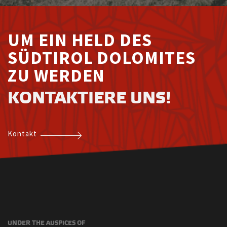
UNDER
THE AUSPICES OF
INSTITUTIONAL
PARTNERS
TITLE
SPONSORS
WORLDWIDE
OFFICIAL
MOBILITY
PARTNER
TIMEKEEPING
PARTNER
PARTNER
PARTNERS