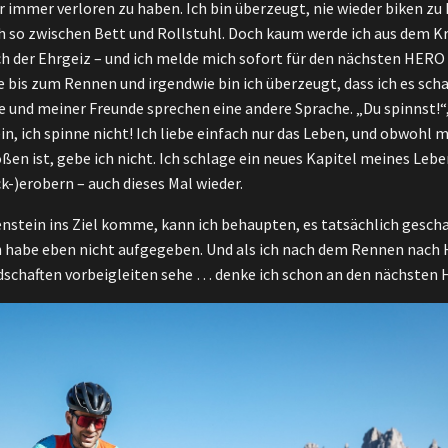
ür immer verloren zu haben. Ich bin überzeugt, nie wieder biken zu
h so zwischen Bett und Rollstuhl. Doch kaum werde ich aus dem 
h der Ehrgeiz – und ich melde mich sofort für den nächsten HERO 
 bis zum Rennen und irgendwie bin ich überzeugt, dass ich es scha
e und meiner Freunde sprechen eine andere Sprache. „Du spinnst!“,
in, ich spinne nicht! Ich liebe einfach nur das Leben, und obwoh
en ist, gebe ich nicht. Ich schlage ein neues Kapitel meines Leben
-)erobern – auch dieses Mal wieder.
enstein ins Ziel komme, kann ich behaupten, es tatsächlich geschaf
ch habe eben nicht aufgegeben. Und als ich nach dem Rennen nach 
dschaften vorbeigleiten sehe … denke ich schon an den nächsten