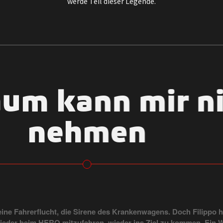
werde Teil dieser Legende.
aum kann mir 
nehmen
 eine Fahrerflucht, die Sirene des Krankenwagens. Doch Filippo h
eder beim HERO mitzufahren, wieder ins Ziel zu kommen. Ein W