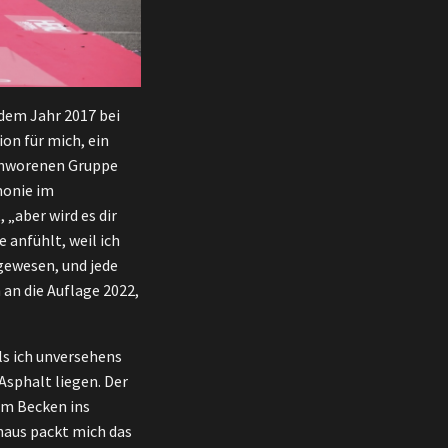
t dem Jahr 2017 bei
on für mich, ein
schworenen Gruppe
monie im
„aber wird es dir
 anfühlt, weil ich
gewesen, und jede
an die Auflage 2022,
als ich unversehens
Asphalt liegen. Der
em Becken ins
haus packt mich das