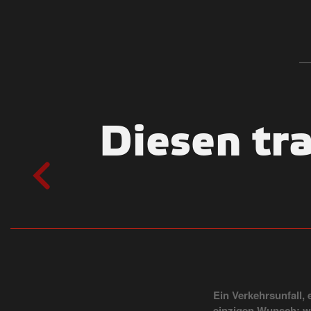
Diesen tr
Ein Verkehrsunfall,
einzigen Wunsch: wi