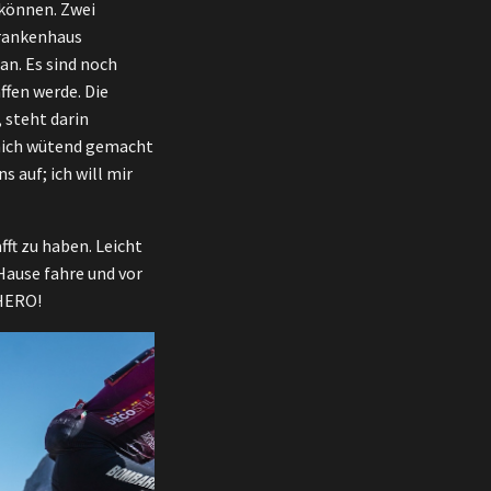
 können. Zwei
Krankenhaus
an. Es sind noch
ffen werde. Die
 steht darin
l mich wütend gemacht
s auf; ich will mir
ft zu haben. Leicht
Hause fahre und vor
 HERO!