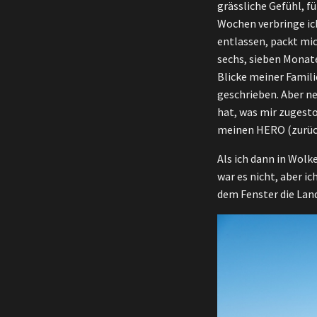
grässliche Gefühl, f
Wochen verbringe ic
entlassen, packt mic
sechs, sieben Monate
Blicke meiner Famili
geschrieben. Aber ne
hat, was mir zugestoß
meinen HERO (zurück
Als ich dann in Wolk
war es nicht, aber i
dem Fenster die Lan