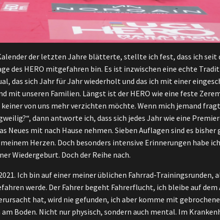
alender der letzten Jahre blätterte, stellte ich fest, dass ich sei
age des HERO mitgefahren bin. Es ist inzwischen eine echte Traditi
l, das sich Jahr für Jahr wiederholt und das ich mit einer einge
nd mit unseren Familien. Längst ist der HERO wie eine feste Zere
e keiner von uns mehr verzichten möchte. Wenn mich jemand fragt, 
weilig?“, dann antworte ich, dass sich jedes Jahr wie eine Premiere
was Neues mit nach Hause nehmen. Sieben Auflagen sind es bisher 
n meinem Herzen. Doch besonders intensive Erinnerungen habe ich 
ner Wiedergeburt. Doch der Reihe nach.
 2021. Ich bin auf einer meiner üblichen Fahrrad-Trainingsrunden, 
ahren werde. Der Fahrer begeht Fahrerflucht, ich bleibe auf dem 
 verursacht hat, wird nie gefunden, ich aber komme mit gebrochen
n am Boden. Nicht nur physisch, sondern auch mental. Im Kranken